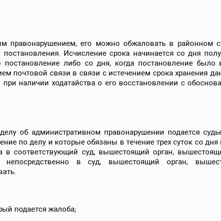
м правонарушением, его можно обжаловать в районном су
 постановления. Исчисление срока начинается со дня пол
 постановление либо со дня, когда постановление было
ием почтовой связи в связи с истечением срока хранения д
 при наличии ходатайства о его восстановлении с обосно
делу об административном правонарушении подается судье,
ние по делу и которые обязаны в течение трех суток со дня
а в соответствующий суд, вышестоящий орган, вышестоящ
 непосредственно в суд, вышестоящий орган, вышест
ать.
рый подается жалоба;