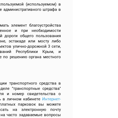
спользуемой (используемом) в
е административного штрафа в
мать элемент благоустройства
аченное и при необходимости
ой дороги общего пользования
ине, эстакаде или мосту либо
ектов улично-дорожной 3 сети,
ований Республики Крым, и
е по решению органа местного
ции транспортного средства в
деле "транспортные средства"
иля и номер свидетельства о
ь в личном кабинете
Интернет-
 платных парковок вы можете
исать на электронную почту
ы на часто задаваемые вопросы