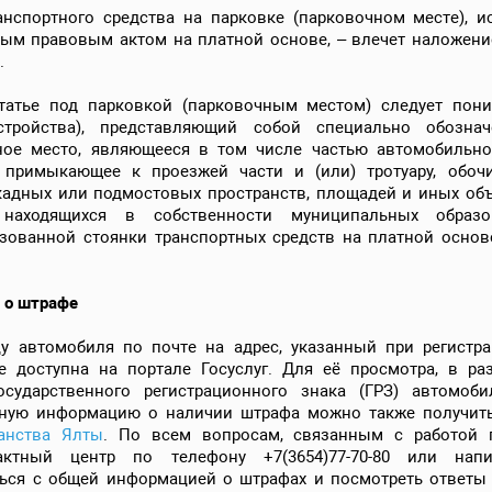
нспортного средства на парковке (парковочном месте), и
ым правовым актом на платной основе, – влечет наложени
.
татье под парковкой (парковочным местом) следует пони
устройства), представляющий собой специально обозн
ное место, являющееся в том числе частью автомобильн
 примыкающее к проезжей части и (или) тротуару, обоч
адных или подмостовых пространств, площадей и иных объ
 находящихся в собственности муниципальных образ
зованной стоянки транспортных средств на платной основ
 о штрафе
у автомобиля по почте на адрес, указанный при регистра
доступна на портале Госуслуг. Для её просмотра, в раз
осударственного регистрационного знака (ГРЗ) автомоб
льную информацию о наличии штрафа можно также получит
анства Ялты
. По всем вопросам, связанным с работой
ктный центр по телефону +7(3654)77-70-80 или нап
иться с общей информацией о штрафах и посмотреть ответ