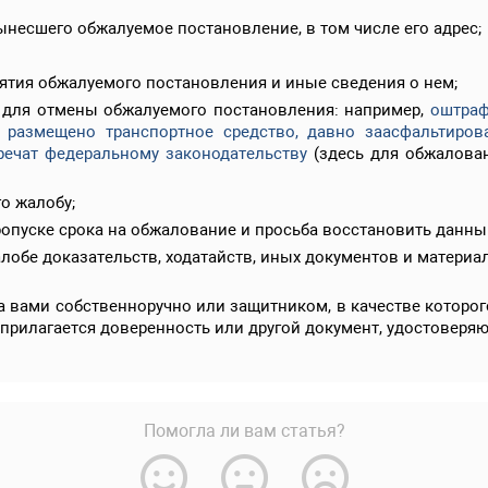
несшего обжалуемое постановление, в том числе его адрес;
нятия обжалуемого постановления и иные сведения о нем;
 для отмены обжалуемого постановления: например,
оштраф
о размещено транспортное средство, давно заасфальтиров
речат федеральному законодательству
(здесь для обжалован
о жалобу;
пуске срока на обжалование и просьба восстановить данный
лобе доказательств, ходатайств, иных документов и материа
 вами собственноручно или защитником, в качестве которого
 прилагается доверенность или другой документ, удостовер
Помогла ли вам статья?