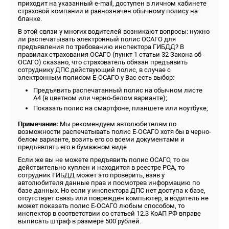
приходит на указанный e-mail, доступен в личном кабинете
страховой компании и равнозначен обычному полису на
бланке.
В этой связи у многих водителей возникают вопросы: нужно
ли распечатывать электронный полис ОСАГО для
предъявления по требованию инспектора ГИБДД? В
правилах страхования ОСАГО (пункт 1 статьи 32 Закона об
ОСАГО) сказано, что страхователь обязан предъявить
сотруднику ДПС действующий полис, в случае с
электронным полисом Е-ОСАГО у Вас есть выбор:
Предъявить распечатанный полис на обычном листе
А4 (в цветном или черно-белом варианте);
Показать полис на смартфоне, планшете или ноутбуке;
Примечание:
Мы рекомендуем автолюбителям по
возможности распечатывать полис Е-ОСАГО хотя бы в черно-
белом варианте, возить его со всеми документами и
предъявлять его в бумажном виде.
Если же вы не можете предъявить полис ОСАГО, то он
действительно куплен и находится в реестре РСА, то
сотрудник ГИБДД может это проверить, взяв у
автолюбителя данные прав и посмотрев информацию по
базе данных. Но если у инспектора ДПС нет доступа к базе,
отсутствует связь или поврежден компьютер, а водитель не
может показать полис Е-ОСАГО любым способом, то
инспектор в соответствии со статьей 12.3 КоАП РФ вправе
выписать штраф в размере 500 рублей.