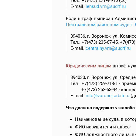
Тел.: +7(473) 271-44-16 (ф.)
E-mail:
lensud.vrn@sudrf.ru
Если штраф выписан Админист
Центральном районном суде г.
394036, г. Воронеж, ул. Комис
Тел.: +7(473) 235-67-45, +7(473)
E-mail:
centralny.vrn@sudrf.ru
Юридическим лицам
штраф нуж
394030, г. Воронеж, ул. Средне
Тел.: +7(473) 259-71-81 - приё
+7(473) 252-53-44 - канце
E-mail:
info@voronej.arbitr.ru
(д
Что должна содержать жалоба
Наименование суда, в кото
ФИО нарушителя и адрес;
ФИО должностного лица, вы