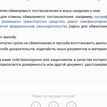
нятия обжалуемого постановления и иные сведения о нем;
для отмены обжалуемого постановления: например,
оштраф
о размещено транспортное средство, давно заасфальтиров
речат федеральному законодательству
(здесь для обжалован
о жалобу;
пуске срока на обжалование и просьба восстановить данный
лобе доказательств, ходатайств, иных документов и материа
 вами собственноручно или защитником, в качестве которого
 прилагается доверенность или другой документ, удостовер
Помогла ли вам статья?